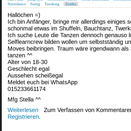
Streetdance
Swing
Twerking
Zumba
Hallöchen =)
Ich bin Anfänger, bringe mir allerdings einiges s
schonmal etwas im Shuffeln, Bauchtanz, Twerki
Ich suche Leute die Tanzen dennoch genauso l
Selflearncrew bilden wollen um selbstständig un
Moves beibringen. Traum wäre irgendwann als
tanzen ^^
Alter von 18-30
Geschlecht egal
Aussehen scheißegal
Meldet euch bei WhatsApp
015233661174
Mfg Stella ^^
Weiterlesen
über Freie Dancecrew gesucht in Berlin
Zum Verfassen von Kommentaren
Registrieren
.