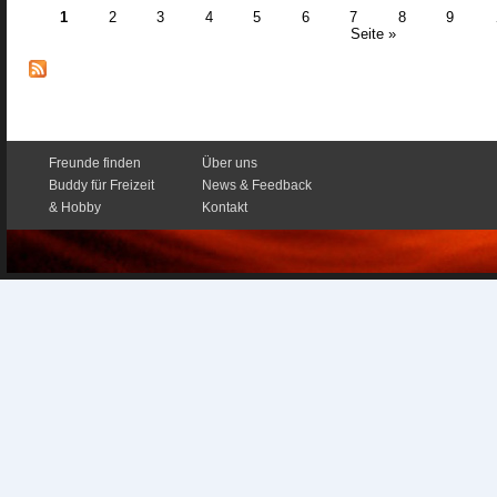
1
2
3
4
5
6
7
8
9
Seite »
Seiten
Freunde finden
Über uns
Buddy für Freizeit
News & Feedback
& Hobby
Kontakt