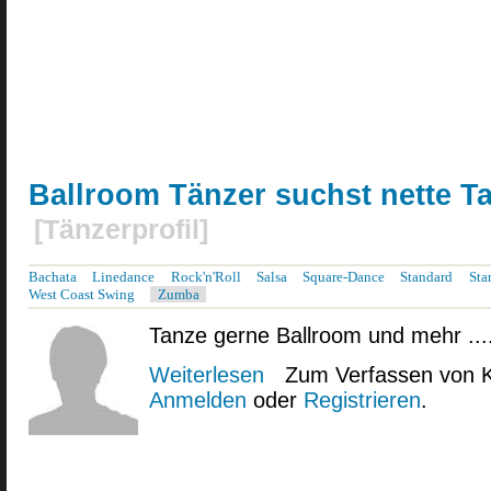
Ballroom Tänzer suchst nette T
[
Tänzerprofil
]
Bachata
Linedance
Rock'n'Roll
Salsa
Square-Dance
Standard
Sta
West Coast Swing
Zumba
Tanze gerne Ballroom und mehr ...
Weiterlesen
über Ballroom Tänzer suchst nette 
Zum Verfassen von 
Anmelden
oder
Registrieren
.