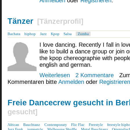
Anmelden
oder
Registrieren
.
Tänzer
[
Tänzerprofil
]
Bachata
hiphop
Jazz
Kpop
Salsa
Zumba
I love dancing. Recently I fall in l
like to build a dance group or join o
the kpop chereographie with peopl
english and german.
Weiterlesen
über Tänzer
2 Kommentare
Zum
Kommentaren bitte
Anmelden
oder
Registriere
Freie Dancecrew gesucht in Ber
gesucht
]
African
Bauchtanz
Contemporary
Flic Flac
Freestyle
freestyle hiph
Jazz Funk
jumpstyle
Melbourne Shuffle
Metal Bauchtanz
Orientalisc