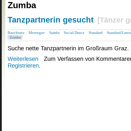
Zumba
Tanzpartnerin gesucht
[
Tänzer g
Bauchtanz
Merengue
Samba
Social Dance
Standard
Standard/Latei
Zumba
Suche nette Tanzpartnerin im Großraum Graz.
Weiterlesen
über Tanzpartnerin gesucht
Zum Verfassen von Kommentaren
Registrieren
.