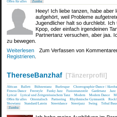
Offen für alles
Zumba
Heey! Ich liebe tanzen, habe aber l
aufgehört, weil Probleme aufgetrete
Jugendlicher halt so durchlebt. Ic
Kpop, oder einfach irgendeinen Tan
Partnertanz versuchen, aber jaa. I
zu bewegen.
Weiterlesen
über Dancer aus Lust und Laune und Leidenschaft
Zum Verfassen von Kommentaren
Registrieren
.
ThereseBanzhaf
[
Tänzerprofil
]
African
Ballett
Bühnentanz
Burlesque
Choreographie-Dance / Akroba
Fitness Dance
Freestyle
Funky Jazz
Fusiontanzstile
Gardetanz
Jazz
Lyrical
Lyrical und Zeitgenössischem Tanz
Modern
Modern Dance
Mo
Offen für alles
Orientalisch
Partnering
Rhythmische Gymnastik
Rock'
Showtanz
Standard/Latein
Streetdance
Streetjazz
Swing
Tribal Bau
Zumba