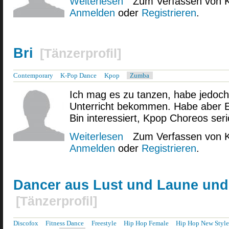
Weiterlesen
Zum Verfassen von 
Anmelden
oder
Registrieren
.
Bri
[
Tänzerprofil
]
Contemporary
K-Pop Dance
Kpop
Zumba
Ich mag es zu tanzen, habe jedoch 
Unterricht bekommen. Habe aber E
Bin interessiert, Kpop Choreos seri
Weiterlesen
über Bri
Zum Verfassen von 
Anmelden
oder
Registrieren
.
Dancer aus Lust und Laune und
[
Tänzerprofil
]
Discofox
Fitness Dance
Freestyle
Hip Hop Female
Hip Hop New Styl