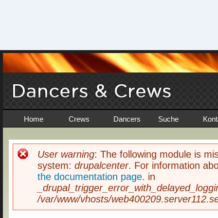
Home
Crews
Dancers
Suche
Kont
User warning
: The following module is mis
Fehlermeldung
system:
drupalcenter
. For information abo
the documentation page
. in
_drupal_trigger_error_with_delayed_loggi
/var/www/vhosts/web400209.server112.ser