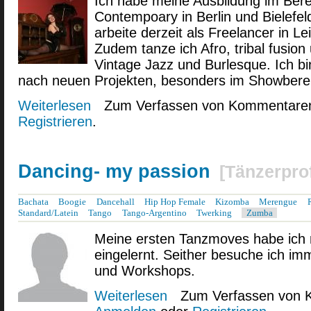
Ich habe meine Ausbildung im Ber
Contempoary in Berlin und Bielefe
arbeite derzeit als Freelancer in Lei
Zudem tanze ich Afro, tribal fusion 
Vintage Jazz und Burlesque. Ich b
nach neuen Projekten, besonders im Showberei
Weiterlesen
über ThereseBanzhaf
Zum Verfassen von Kommentaren
Registrieren
.
Dancing- my passion
[
Tänzerprof
Bachata
Boogie
Dancehall
Hip Hop Female
Kizomba
Merengue
Standard/Latein
Tango
Tango-Argentino
Twerking
Zumba
Meine ersten Tanzmoves habe ich 
eingelernt. Seither besuche ich i
und Workshops.
Weiterlesen
über Dancing- my passion
Zum Verfassen von 