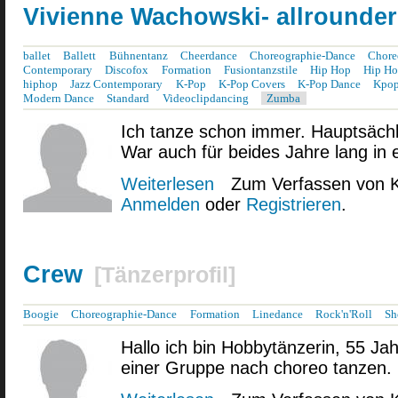
Vivienne Wachowski- allrounder
ballet
Ballett
Bühnentanz
Cheerdance
Choreographie-Dance
Chore
Contemporary
Discofox
Formation
Fusiontanzstile
Hip Hop
Hip Ho
hiphop
Jazz Contemporary
K-Pop
K-Pop Covers
K-Pop Dance
Kpo
Modern Dance
Standard
Videoclipdancing
Zumba
Ich tanze schon immer. Hauptsächli
War auch für beides Jahre lang in 
Weiterlesen
über Vivienne Wachowski- allrounde
Zum Verfassen von 
Anmelden
oder
Registrieren
.
Crew
[
Tänzerprofil
]
Boogie
Choreographie-Dance
Formation
Linedance
Rock'n'Roll
Sh
Hallo ich bin Hobbytänzerin, 55 Jah
einer Gruppe nach choreo tanzen.
über Crew