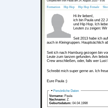
Gespeichert von
Paula
am 24. August 2020 - 9:56
Formation
Hip Hop
Hip Hop Female
Sho
Hi ihr lieben!,
ich bin Paula und 22 J
und Hip Hop. Ich lieb
Leuten zu zeigen: Wir 
Seit 2013 habe ich auf
auch in Kleingruppen. Hauptsächlich a
Seit ich nach Hamburg gezogen bin vor 
Leute zum tanzen gefunden. Am liebsten
Crew anschließen, oder, falls wer Lust
Schreibt mich super gerne an. Ich freu
Eure Paula :)
Ausblenden
Persönliche Daten
Vorname:
Paula
Nachname:
Z.
Geburtsdatum:
04.04.1998