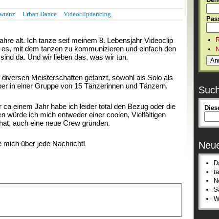
wtanz
Urban Dance
Videoclipdancing
Pas
ahre alt. Ich tanze seit meinem 8. Lebensjahr Videoclip
R
e es, mit dem tanzen zu kommunizieren und einfach den
N
sind da. Und wir lieben das, was wir tun.
 diversen Meisterschaften getanzt, sowohl als Solo als
ber in einer Gruppe von 15 Tänzerinnen und Tänzern.
Suc
ca einem Jahr habe ich leider total den Bezug oder die
Dies
 würde ich mich entweder einer coolen, Vielfältigen
Suc
 hat, auch eine neue Crew gründen.
e mich über jede Nachricht!
Neue
D
t
N
S
W