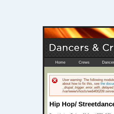
Home
Crews
Dance
User warning
: The following module
about how to fix this, see
the docu
Fehlermeldung
_drupal_trigger_error_with_delayed
/var/www/vhosts/web400209.server
Hip Hop/ Streetdance