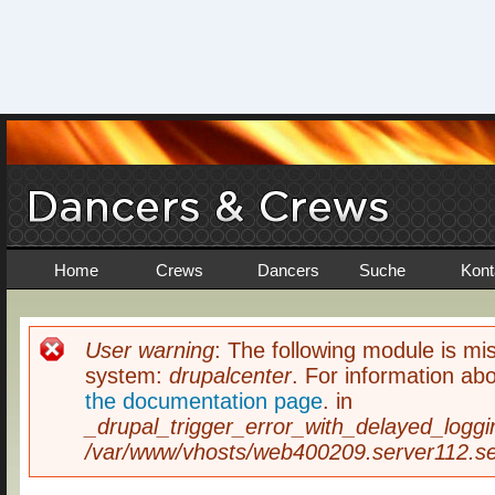
Home
Crews
Dancers
Suche
Kont
User warning
: The following module is mis
Fehlermeldung
system:
drupalcenter
. For information abo
the documentation page
. in
_drupal_trigger_error_with_delayed_loggi
/var/www/vhosts/web400209.server112.ser