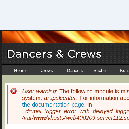
Home
Crews
Dancers
Suche
Kont
User warning
: The following module is mis
Fehlermeldung
system:
drupalcenter
. For information abo
the documentation page
. in
_drupal_trigger_error_with_delayed_loggi
/var/www/vhosts/web400209.server112.ser