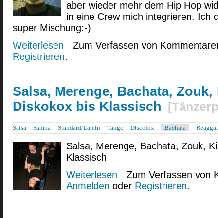
aber wieder mehr dem Hip Hop wi
in eine Crew mich integrieren. Ich
super Mischung:-)
Weiterlesen
über Streetsalsa
Zum Verfassen von Kommentaren
Registrieren
.
Salsa, Merenge, Bachata, Zouk,
Diskokox bis Klassisch
[
Tänzerp
Salsa
Samba
Standard/Latein
Tango
Discofox
Bachata
Reagga
Salsa, Merenge, Bachata, Zouk, K
Klassisch
Weiterlesen
über Salsa, Merenge, Bachata, Zou
Zum Verfassen von 
Anmelden
oder
Registrieren
.