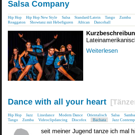
Salsa Company
Hip Hop
Hip Hop New Style
Salsa
Standard/Latein
Tango
Zumba
Reaggaton
Showtanz mit Hebefiguren
African
Dancehall
Kurzbeschreibu
Lateinamerikanisc
Weiterlesen
über Sal
Dance with all your heart
[
Tänzer
Hip Hop
Jazz
Linedance
Modern Dance
Orientalisch
Salsa
Samba
Tango
Zumba
Videoclipdancing
Discofox
Bachata
Jazz Contemp
seit meiner Jugend tanze ich mal hi