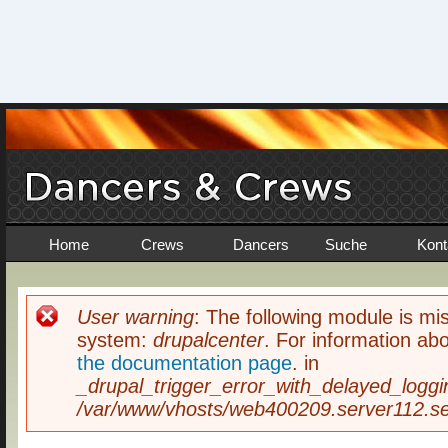
Home
Crews
Dancers
Suche
Kont
User warning
: The following module is mis
Fehlermeldung
system:
drupalcenter
. For information abo
the documentation page
. in
_drupal_trigger_error_with_delayed_loggi
/var/www/vhosts/web400209.server112.ser