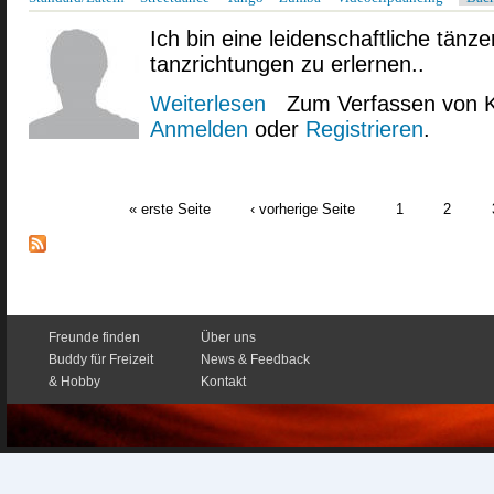
Ich bin eine leidenschaftliche tänzer
tanzrichtungen zu erlernen..
Weiterlesen
über tänzerin
Zum Verfassen von 
Anmelden
oder
Registrieren
.
« erste Seite
‹ vorherige Seite
1
2
Seiten
Freunde finden
Über uns
Buddy für Freizeit
News & Feedback
& Hobby
Kontakt