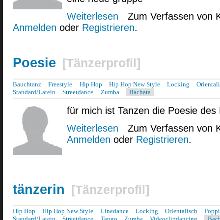
Weiterlesen
über hiphop tänzerin
Zum Verfassen von 
Anmelden
oder
Registrieren
.
Poesie
[
Tänzerprofil
]
Bauchtanz
Freestyle
Hip Hop
Hip Hop New Style
Locking
Oriental
Standard/Latein
Streetdance
Zumba
Bachata
für mich ist Tanzen die Poesie des 
Weiterlesen
über Poesie
Zum Verfassen von 
Anmelden
oder
Registrieren
.
tänzerin
[
Tänzerprofil
]
Hip Hop
Hip Hop New Style
Linedance
Locking
Orientalisch
Popp
Standard/Latein
Streetdance
Tango
Zumba
Videoclipdancing
Bac