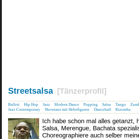
Streetsalsa
[
Tänzerprofil
]
Ballett
Hip Hop
Jazz
Modern Dance
Popping
Salsa
Tango
Zum
Jazz Contemporary
Showtanz mit Hebefiguren
Dancehall
Kizomba
Ich habe schon mal alles getanzt, 
Salsa, Merengue, Bachata spezialis
Choreographiere auch selber meine