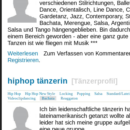
verschiedenen Stilrichtungen, Balle
Dance, Orientalisch, Line Dance, C
Gardetanz, Jazz, Contemporary, St
Bachata, Merengue, Salsa, Argentin
Salsa und Tango hängengeblieben. Bin dadurch 
einem Bereich geworden - aber eine ganz gute G
Tanzen ist wie fliegen mit Musik ***
Weiterlesen
über Dance with all your heart
Zum Verfassen von Kommentaren
Registrieren
.
hiphop tänzerin
[
Tänzerprofil
]
Hip Hop
Hip Hop New Style
Locking
Popping
Salsa
Standard/Late
Videoclipdancing
Bachata
Reaggaton
Ich bin leidenschaftliche tänzerin 
lateinamerikanisch getanzt wollte 
leider hat sich meine gruppe aufgel
eine neue gruppe