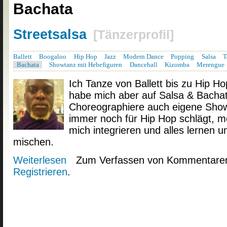
Bachata
Streetsalsa
[
Tänzerprofil
]
Ballett
Boogaloo
Hip Hop
Jazz
Modern Dance
Popping
Salsa
T
Bachata
Showtanz mit Hebefiguren
Dancehall
Kizomba
Merengue
Ich Tanze von Ballett bis zu Hip 
habe mich aber auf Salsa & Bachata
Choreographiere auch eigene Sho
immer noch für Hip Hop schlägt, mö
mich integrieren und alles lernen 
mischen.
Weiterlesen
über Streetsalsa
Zum Verfassen von Kommentaren
Registrieren
.