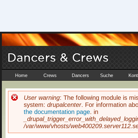
Home
Crews
Dancers
Suche
Kont
User warning
: The following module is mis
Fehlermeldung
system:
drupalcenter
. For information abo
the documentation page
. in
_drupal_trigger_error_with_delayed_loggi
/var/www/vhosts/web400209.server112.ser